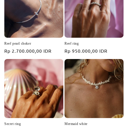
i
o
n
:
Reef pearl choker
Reef ring
Prix
Rp 2.700.000,00 IDR
Prix
Rp 950.000,00 IDR
habituel
habituel
Secret ring
Mermaid white