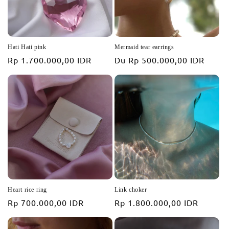
Hati Hati pink
Mermaid tear earrings
Prix
Rp 1.700.000,00 IDR
Prix
Du
Rp 500.000,00 IDR
habituel
habituel
Heart rice ring
Link choker
Prix
Rp 700.000,00 IDR
Prix
Rp 1.800.000,00 IDR
habituel
habituel