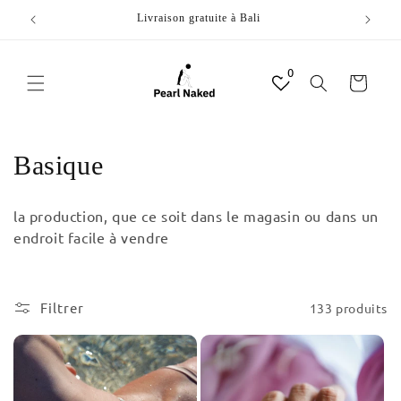
et
passer
Livraison gratuite à Bali
au
contenu
0
Panier
C
Basique
o
la production, que ce soit dans le magasin ou dans un
l
endroit facile à vendre
l
e
Filtrer
133 produits
c
t