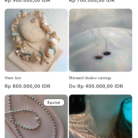
habituel
habituel
Water kiss
Mermaid shadow earrings
Prix
Rp 800.000,00 IDR
Prix
Du
Rp 400.000,00 IDR
habituel
habituel
Épuisé