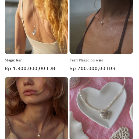
Magic tear
Pearl Naked on wire
Prix
Rp 1.800.000,00 IDR
Prix
Rp 700.000,00 IDR
habituel
habituel