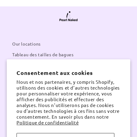
Our locations
Tableau des tailles de bagues
Entretien du produit
Consentement aux cookies
À propos
Nous et nos partenaires, y compris Shopify,
utilisons des cookies et d’autres technologies
pour personnaliser votre expérience, vous
Contacts
afficher des publicités et effectuer des
Email:
pearlnaked@gmail.com
analyses. Nous n’utiliserons pas de cookies
Contact number:
Whatsapp
ou d’autres technologies à ces fins sans votre
consentement. En savoir plus dans notre
Politique de confidentialité
Instagram
TikTok