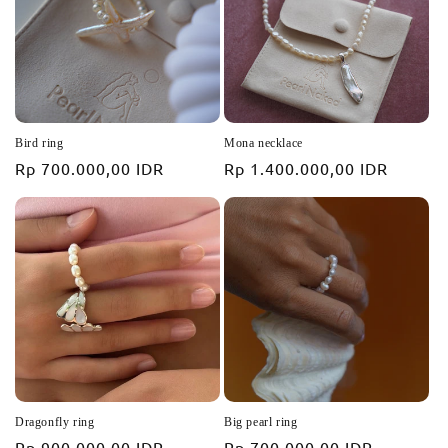
Bird ring
Mona necklace
Prix
Rp 700.000,00 IDR
Prix
Rp 1.400.000,00 IDR
habituel
habituel
Dragonfly ring
Big pearl ring
Prix
Rp 900.000,00 IDR
Prix
Rp 700.000,00 IDR