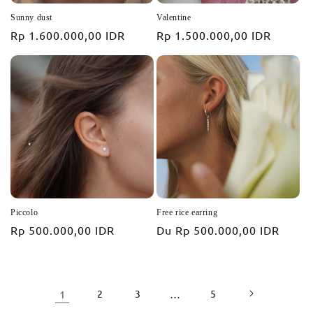
Sunny dust
Valentine
Prix
Rp 1.600.000,00 IDR
Prix
Rp 1.500.000,00 IDR
habituel
habituel
Piccolo
Free rice earring
Prix
Rp 500.000,00 IDR
Prix
Du
Rp 500.000,00 IDR
habituel
habituel
1
2
3
…
5